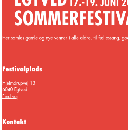
H
er samles gamle og nye venner
i alle aldre, til
fællessang
,
god
Festivalplads
Hjelmdrupvej 13
6040 Egtved
Find vej
Kontakt