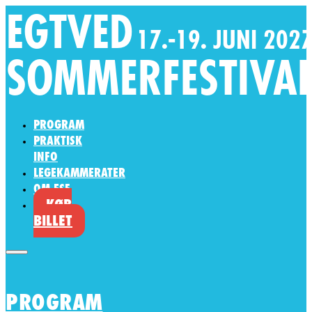
PROGRAM
PRAKTISK
INFO
LEGEKAMMERATER
OM ESF
KØB
BILLET
PROGRAM