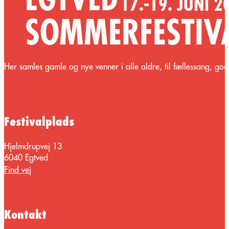
H
er samles gamle og nye venner
i alle aldre, til
fællessang
,
god
Festivalplads
Hjelmdrupvej 13
6040 Egtved
Find vej
Kontakt