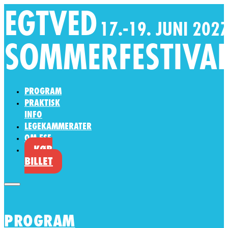
PROGRAM
PRAKTISK
INFO
LEGEKAMMERATER
OM ESF
KØB
BILLET
PROGRAM